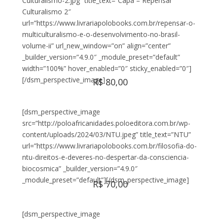
Culturalismo-2.jpg” title_text=”Capa – Repensar
Culturalismo 2″
url=”https://www.livrariapolobooks.com.br/repensar-o-
multiculturalismo-e-o-desenvolvimento-no-brasil-
volume-ii” url_new_window=”on” align=”center”
_builder_version=”4.9.0″ _module_preset=”default”
width=”100%” hover_enabled=”0″ sticky_enabled=”0″]
[/dsm_perspective_image]
R$ 80,00
[dsm_perspective_image
src=”http://poloafricanidades.poloeditora.com.br/wp-
content/uploads/2024/03/NTU.jpeg” title_text=”NTU”
url=”https://www.livrariapolobooks.com.br/filosofia-do-
ntu-direitos-e-deveres-no-despertar-da-consciencia-
biocosmica” _builder_version=”4.9.0″
_module_preset=”default”][/dsm_perspective_image]
R$ 70,00
[dsm_perspective_image