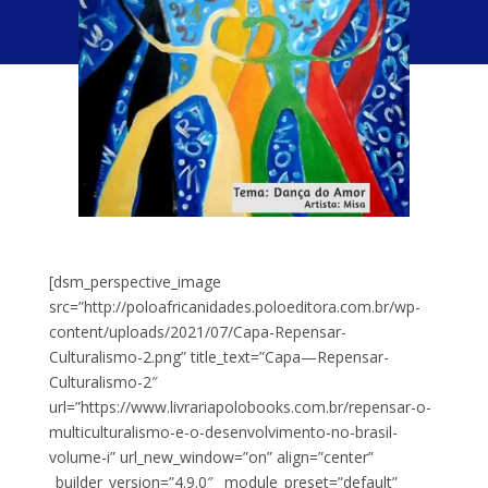
[dsm_perspective_image
src=”http://poloafricanidades.poloeditora.com.br/wp-
content/uploads/2021/07/Capa-Repensar-
Culturalismo-2.png” title_text=”Capa—Repensar-
Culturalismo-2″
url=”https://www.livrariapolobooks.com.br/repensar-o-
multiculturalismo-e-o-desenvolvimento-no-brasil-
volume-i” url_new_window=”on” align=”center”
_builder_version=”4.9.0″ _module_preset=”default”