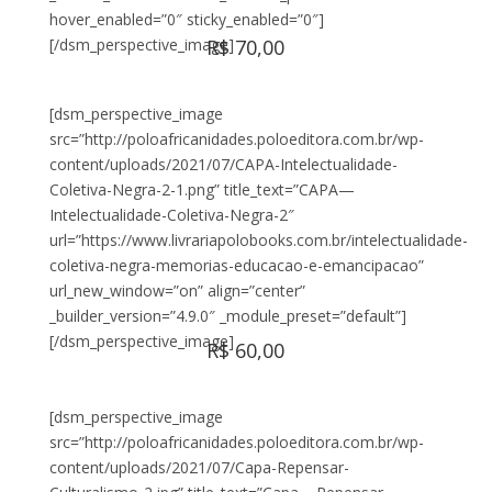
hover_enabled=”0″ sticky_enabled=”0″]
[/dsm_perspective_image]
R$ 70,00
[dsm_perspective_image
src=”http://poloafricanidades.poloeditora.com.br/wp-
content/uploads/2021/07/CAPA-Intelectualidade-
Coletiva-Negra-2-1.png” title_text=”CAPA—
Intelectualidade-Coletiva-Negra-2″
url=”https://www.livrariapolobooks.com.br/intelectualidade-
coletiva-negra-memorias-educacao-e-emancipacao”
url_new_window=”on” align=”center”
_builder_version=”4.9.0″ _module_preset=”default”]
[/dsm_perspective_image]
R$ 60,00
[dsm_perspective_image
src=”http://poloafricanidades.poloeditora.com.br/wp-
content/uploads/2021/07/Capa-Repensar-