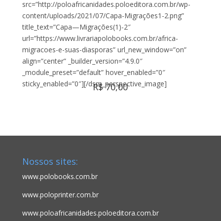
src=”http://poloafricanidades.poloeditora.com.br/wp-
content/uploads/2021/07/Capa-Migrações1-2.png”
title_text=”Capa—Migrações(1)-2″
url=”https://www.livrariapolobooks.com.br/africa-
migracoes-e-suas-diasporas” url_new_window=”on”
align=”center” _builder_version=”4.9.0″
_module_preset=”default” hover_enabled=”0″
sticky_enabled=”0″][/dsm_perspective_image]
R$ 70,00
Nossos sites:
www.polobooks.com.br
www.poloprinter.com.br
www.poloafricanidades.poloeditora.com.br